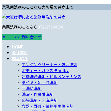
コ
ナ
業務用洗剤のことなら大阪堺の井商まで
ン
ビ
テ
ゲ
ン
ー
業務洗剤のことなら
072-255-0064
ツ
シ
へ
ョ
メールでお問い合わせ
ス
ン
HOME
キ
に
会社案内
ッ
移
商品紹介
プ
動
エンジンクリーナー・強力洗剤
ボディー・ガラス洗浄用品
建機洗浄洗剤・ビルメンテナンス
タイヤ・足回り洗剤
手洗い洗剤
洗濯・作業着洗剤
環境洗剤・床洗浄剤
食器・野菜・業務用中性洗剤