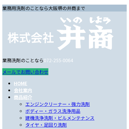
コ
ナ
業務用洗剤のことなら大阪堺の井商まで
ン
ビ
テ
ゲ
ン
ー
ツ
シ
へ
ョ
ス
ン
キ
に
業務洗剤のことなら
072-255-0064
ッ
移
プ
動
メールでお問い合わせ
HOME
会社案内
商品紹介
エンジンクリーナー・強力洗剤
ボディー・ガラス洗浄用品
建機洗浄洗剤・ビルメンテナンス
タイヤ・足回り洗剤